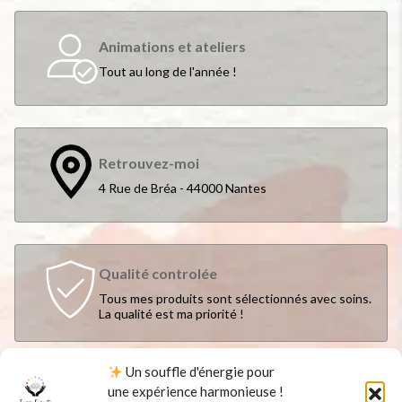
Animations et ateliers
Tout au long de l'année !
Retrouvez-moi
4 Rue de Bréa - 44000 Nantes
Qualité controlée
Tous mes produits sont sélectionnés avec soins.
La qualité est ma priorité !
Un souffle d'énergie pour
une expérience harmonieuse !
Suivez-moi