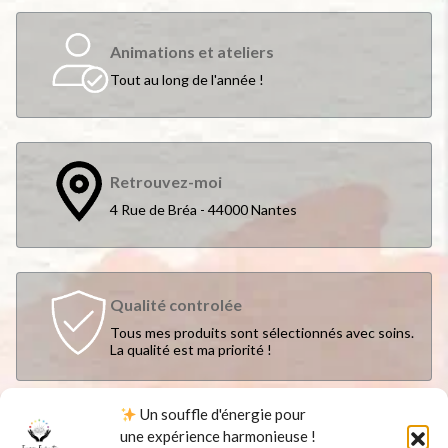
Animations et ateliers
Tout au long de l'année !
Retrouvez-moi
4 Rue de Bréa - 44000 Nantes
Qualité controlée
Tous mes produits sont sélectionnés avec soins.
La qualité est ma priorité !
Un souffle d'énergie pour
une expérience harmonieuse !
Suivez-moi