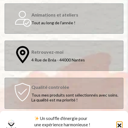
Animations et ateliers
Tout au long de l'année !
Retrouvez-moi
4 Rue de Bréa - 44000 Nantes
Qualité controlée
Tous mes produits sont sélectionnés avec soins.
La qualité est ma priorité !
Un souffle d'énergie pour
une expérience harmonieuse !
Suivez-moi