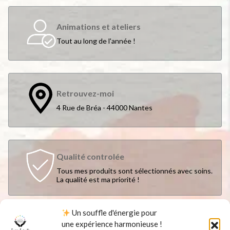
Animations et ateliers
Tout au long de l'année !
Retrouvez-moi
4 Rue de Bréa - 44000 Nantes
Qualité controlée
Tous mes produits sont sélectionnés avec soins.
La qualité est ma priorité !
Un souffle d'énergie pour
une expérience harmonieuse !
Suivez-moi