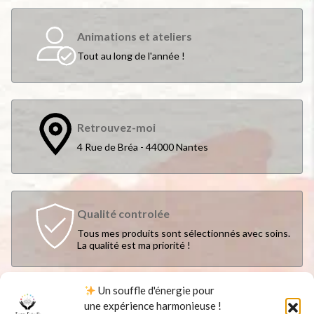
Animations et ateliers
Tout au long de l'année !
Retrouvez-moi
4 Rue de Bréa - 44000 Nantes
Qualité controlée
Tous mes produits sont sélectionnés avec soins.
La qualité est ma priorité !
Un souffle d'énergie pour
une expérience harmonieuse !
Suivez-moi