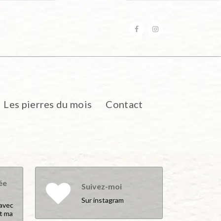
 bientôt lancée !
Les pierres du mois
Contact
ée
Suivez-moi
Sur instagram
 avec
st ma